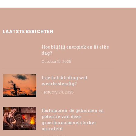
LAATSTE BERICHTEN
Hoe blijf jij energiek en fit elke
dag?
October 15, 2025
Is je fietskleding wel
weerbestendig?
February 24, 2025
Ibutamoren: de geheimen en
potentie van deze
groeihormoonversterker
ontrafeld