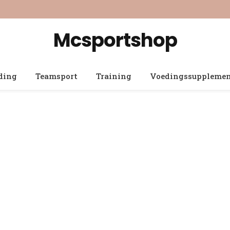
Mcsportshop
ding
Teamsport
Training
Voedingssuppleme