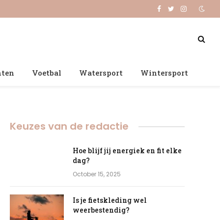
Facebook
Twitter
Instagram
nten
Voetbal
Watersport
Wintersport
Keuzes van de redactie
Hoe blijf jij energiek en fit elke
dag?
October 15, 2025
Is je fietskleding wel
weerbestendig?