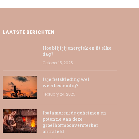
LAATSTE BERICHTEN
Hoe blijf jij energiek en fit elke
dag?
October 15, 2025
Is je fietskleding wel
weerbestendig?
February 24, 2025
Ibutamoren: de geheimen en
potentie van deze
groeihormoonversterker
ontrafeld