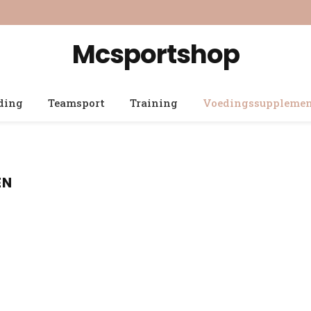
Mcsportshop
ding
Teamsport
Training
Voedingssuppleme
EN