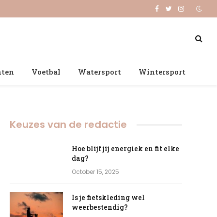
Facebook
Twitter
Instagram
nten
Voetbal
Watersport
Wintersport
Keuzes van de redactie
Hoe blijf jij energiek en fit elke
dag?
October 15, 2025
Is je fietskleding wel
weerbestendig?