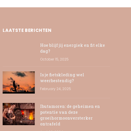
LAATSTE BERICHTEN
Hoe blijf jij energiek en fit elke
dag?
October 15, 2025
Is je fietskleding wel
weerbestendig?
February 24, 2025
Ibutamoren: de geheimen en
potentie van deze
groeihormoonversterker
ontrafeld