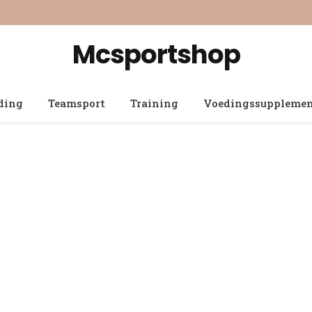
Mcsportshop
ding
Teamsport
Training
Voedingssuppleme