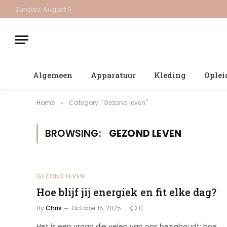
Sunday, August 9
Algemeen
Apparatuur
Kleding
Oplei
Home
Category: "Gezond leven"
»
BROWSING:
GEZOND LEVEN
GEZOND LEVEN
Hoe blijf jij energiek en fit elke dag?
By
Chris
October 15, 2025
0
Het is een vraag die velen van ons bezighoudt: hoe