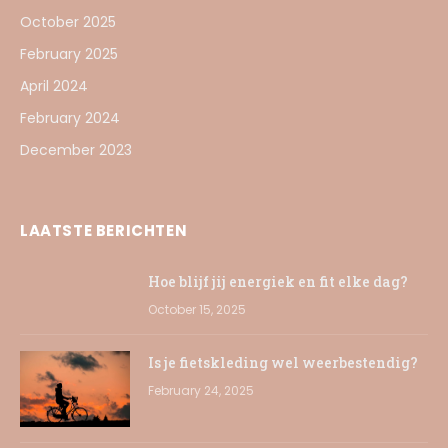
October 2025
February 2025
April 2024
February 2024
December 2023
LAATSTE BERICHTEN
Hoe blijf jij energiek en fit elke dag?
October 15, 2025
Is je fietskleding wel weerbestendig?
February 24, 2025