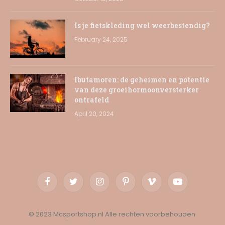
Is je fietskleding wel weerbestendig?
February 24, 2025
Ibutamoren: de geheimen en potentie
van deze groeihormoonversterker
ontrafeld
April 20, 2024
Facebook
Twitter
Instagram
Pinterest
Vimeo
YouTube
© 2023 Mcsportshop.nl Alle rechten voorbehouden.