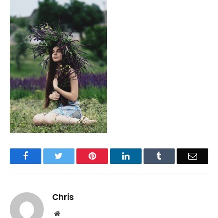
Facebook
Twitter
Pinterest
LinkedIn
Tumblr
Email
Chris
Website