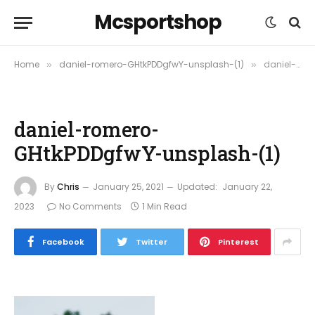
Mcsportshop
Home
daniel-romero-GHtkPDDgfwY-unsplash-(1)
daniel-romero-GHtkPDDgfwY-unsplash-(1)
»
»
daniel-romero-
GHtkPDDgfwY-unsplash-(1)
By
Chris
January 25, 2021
Updated:
January 22,
2023
No Comments
1 Min Read
Facebook
Twitter
Pinterest