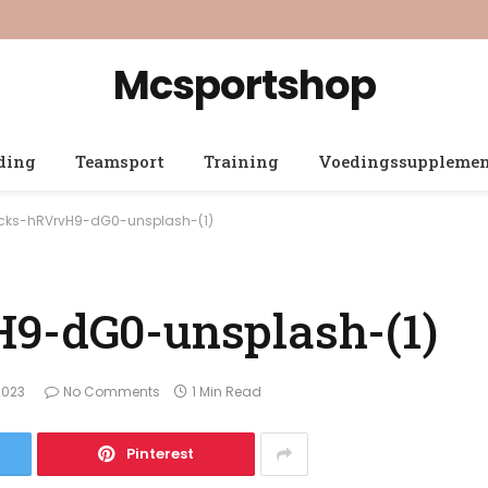
Mcsportshop
ding
Teamsport
Training
Voedingssuppleme
ocks-hRVrvH9-dG0-unsplash-(1)
H9-dG0-unsplash-(1)
2023
No Comments
1 Min Read
Pinterest