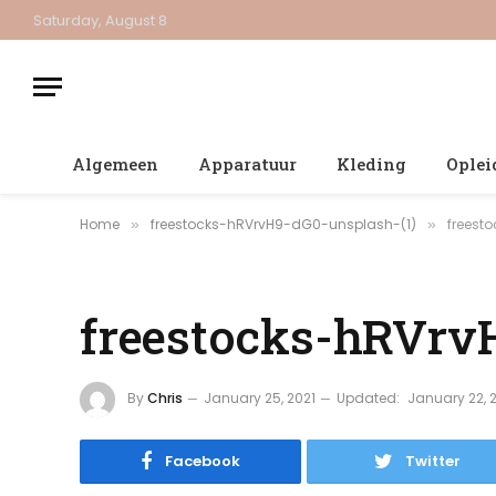
Saturday, August 8
Algemeen
Apparatuur
Kleding
Oplei
Home
freestocks-hRVrvH9-dG0-unsplash-(1)
freest
»
»
freestocks-hRVrv
By
Chris
January 25, 2021
Updated:
January 22, 
Facebook
Twitter