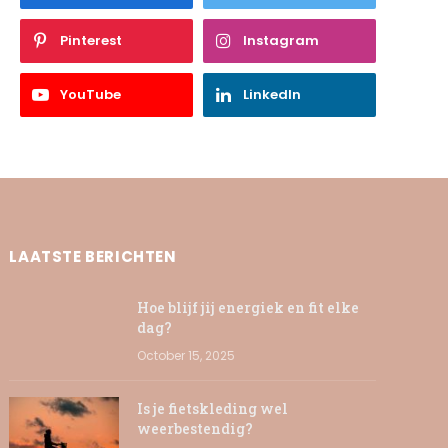
Pinterest
Instagram
YouTube
LinkedIn
LAATSTE BERICHTEN
Hoe blijf jij energiek en fit elke
dag?
October 15, 2025
Is je fietskleding wel
weerbestendig?