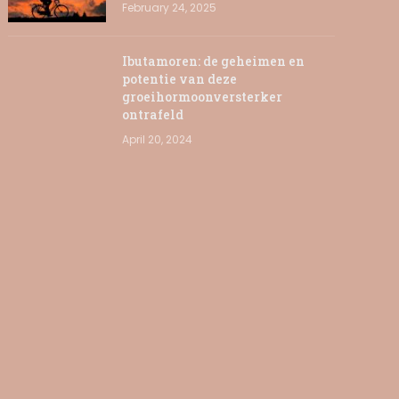
February 24, 2025
Ibutamoren: de geheimen en
potentie van deze
groeihormoonversterker
ontrafeld
April 20, 2024