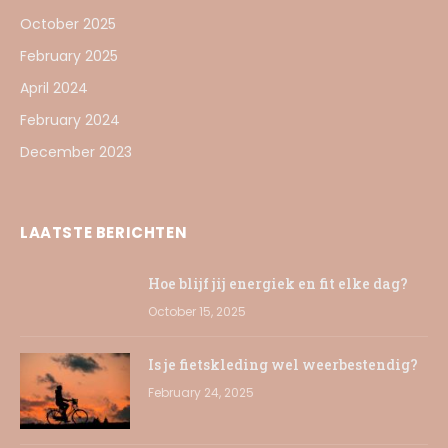
October 2025
February 2025
April 2024
February 2024
December 2023
LAATSTE BERICHTEN
Hoe blijf jij energiek en fit elke dag?
October 15, 2025
Is je fietskleding wel weerbestendig?
February 24, 2025