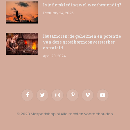
Is je fietskleding wel weerbestendig?
February 24, 2025
Ibutamoren: de geheimen en potentie
van deze groeihormoonversterker
ontrafeld
April 20, 2024
Facebook
Twitter
Instagram
Pinterest
Vimeo
YouTube
© 2023 Mcsportshop.nl Alle rechten voorbehouden.