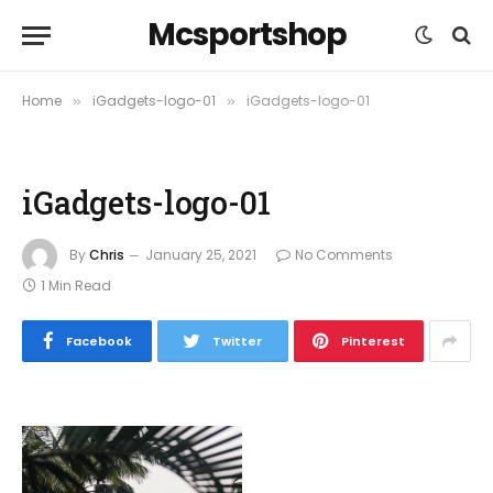
Mcsportshop
Home
iGadgets-logo-01
iGadgets-logo-01
»
»
iGadgets-logo-01
By
Chris
January 25, 2021
No Comments
1 Min Read
Facebook
Twitter
Pinterest