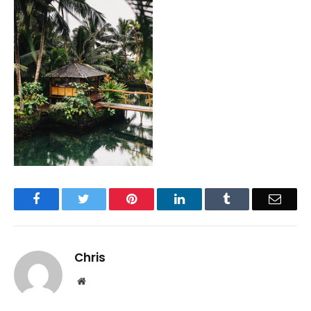
Facebook
Twitter
Pinterest
LinkedIn
Tumblr
Email
Chris
Website