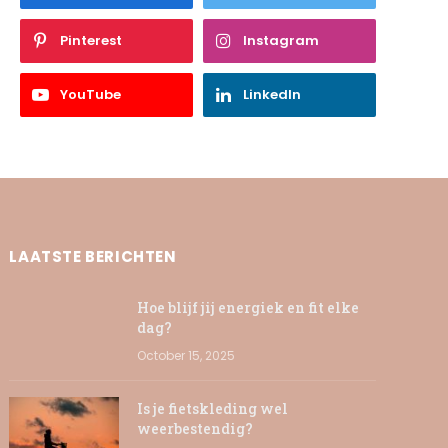
Pinterest
Instagram
YouTube
LinkedIn
LAATSTE BERICHTEN
Hoe blijf jij energiek en fit elke
dag?
October 15, 2025
Is je fietskleding wel
weerbestendig?