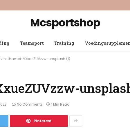
Mcsportshop
ding
Teamsport
Training
Voedingssuppleme
vin-thambi-VXxueZUVzzw-unsplash (1)
XxueZUVzzw-unsplash
2023
No Comments
1 Min Read
Pinterest