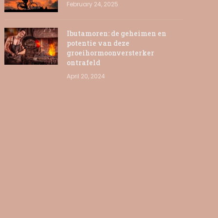
February 24, 2025
Ibutamoren: de geheimen en
potentie van deze
groeihormoonversterker
ontrafeld
April 20, 2024