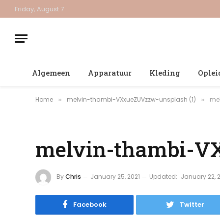
Friday, August 7
Algemeen
Apparatuur
Kleding
Oplei
Home
melvin-thambi-VXxueZUVzzw-unsplash (1)
mel
»
»
melvin-thambi-V
By
Chris
January 25, 2021
Updated:
January 22, 
Facebook
Twitter