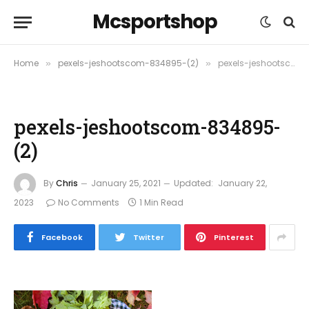
Mcsportshop
Home
pexels-jeshootscom-834895-(2)
pexels-jeshootscom-834895-(2)
»
»
pexels-jeshootscom-834895-
(2)
By
Chris
January 25, 2021
Updated:
January 22,
2023
No Comments
1 Min Read
Facebook
Twitter
Pinterest