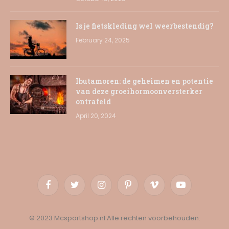
Is je fietskleding wel weerbestendig?
February 24, 2025
Ibutamoren: de geheimen en potentie
van deze groeihormoonversterker
ontrafeld
April 20, 2024
Facebook
Twitter
Instagram
Pinterest
Vimeo
YouTube
© 2023 Mcsportshop.nl Alle rechten voorbehouden.