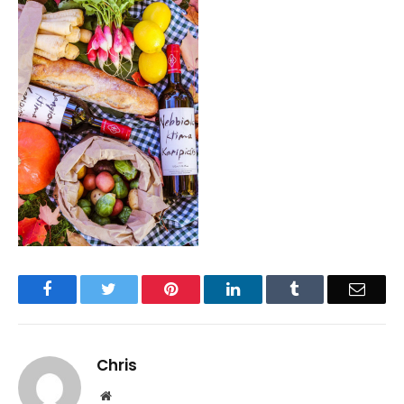
Facebook
Twitter
Pinterest
LinkedIn
Tumblr
Email
Chris
Website