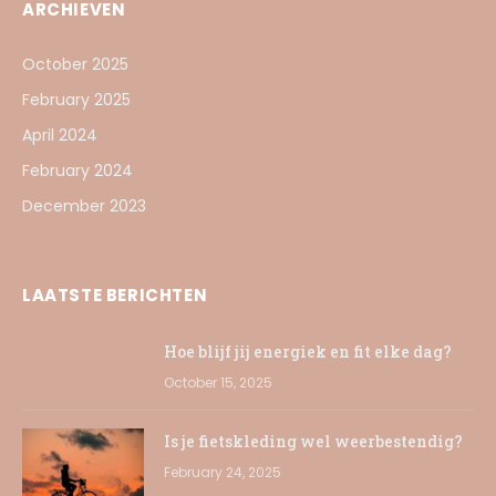
ARCHIEVEN
October 2025
February 2025
April 2024
February 2024
December 2023
LAATSTE BERICHTEN
Hoe blijf jij energiek en fit elke dag?
October 15, 2025
Is je fietskleding wel weerbestendig?
February 24, 2025