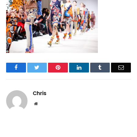
Facebook
Twitter
Pinterest
LinkedIn
Tumblr
Email
Chris
Website