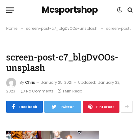
Mcsportshop
Home
screen-post-c7_blgDvOOs-unsplash
screen-post-c7_blgDvOOs-unsplash
»
»
screen-post-c7_blgDvOOs-
unsplash
By
Chris
January 25, 2021
Updated:
January 22,
2023
No Comments
1 Min Read
Facebook
Twitter
Pinterest