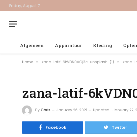
Friday, August 7
Algemeen
Apparatuur
Kleding
Oplei
Home
zana-latif-6kVDN0VGj3c-unsplash-(1)
zana-l
»
»
zana-latif-6kVDN0
By
Chris
January 26, 2021
Updated:
January 22, 
Facebook
Twitter