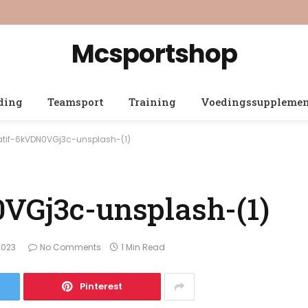
Mcsportshop
ding
Teamsport
Training
Voedingssuppleme
atif-6kVDN0VGj3c-unsplash-(1)
VGj3c-unsplash-(1)
2023
No Comments
1 Min Read
Pinterest