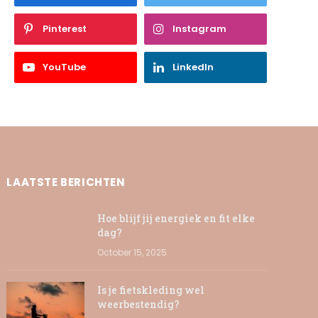
Pinterest
Instagram
YouTube
LinkedIn
LAATSTE BERICHTEN
Hoe blijf jij energiek en fit elke
dag?
October 15, 2025
Is je fietskleding wel
weerbestendig?