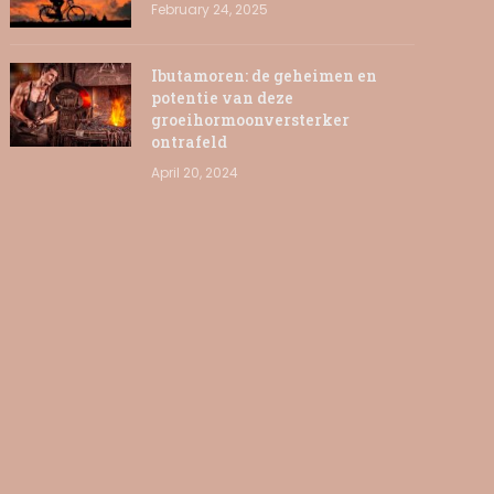
February 24, 2025
Ibutamoren: de geheimen en
potentie van deze
groeihormoonversterker
ontrafeld
April 20, 2024